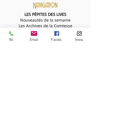
Navigation
LES PÉPITES DES LIVES
Nouveautés de la semaine
Les Archives de la Comtesse
NOS BIJOUX
Bijoux MARQUISE
Tél.
Email
Faceb.
Insta.
Accessoires cheveux
Bagues, broches...
Boucles d'oreilles
Bracelets
Colliers
Nouveautés de la semaine
NOS VÊTEMENTS
Accessoires
Chemisiers & tops
Jupes
Manteaux
Pantalons, shorts, combinaisons
Pulls & gilets
Robes
Vestes